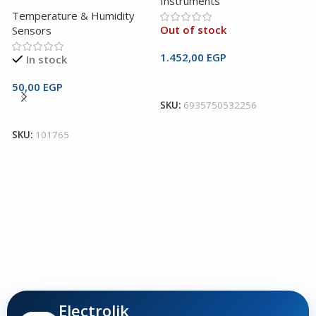
Instruments
Temperature & Humidity
Out of stock
Sensors
1.452,00
EGP
In stock
Read More
U
50,00
EGP
M
SKU:
6935750532256
Add To Cart
U
SKU:
101765
I
3
S
Electrolik