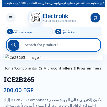
توصيل مجاني عند الطلب بـ 1500 ج - معاينة عند الاستلام - متاح دفع فيزا
Skip to main content
Electrolik
☰
🛒
ALL ABOUT ELECTRONICS
Contact us
Location
📞
Call or WhatsApp
Open address
Click to enlarge
Home
Components
ICs Microcontrollers & Programmers
ICE2B265
200,00
EGP
إليك ICE2B265 Component مكون إلكتروني عالي الجودة مصمم
لتلبية احتياجاتك المتعددة. يوفر أداءً مستقراً وموثوقاً في مختلف