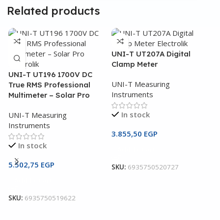
Related products
UNI-T UT207A Digital
Clamp Meter
UNI-T UT196 1700V DC
UNI-T Measuring
True RMS Professional
Instruments
Multimeter – Solar Pro
In stock
UNI-T Measuring
Instruments
3.855,50
EGP
U
In stock
Add To Cart
C
5.502,75
EGP
SKU:
6935750520727
U
Add To Cart
I
SKU:
6935750519622