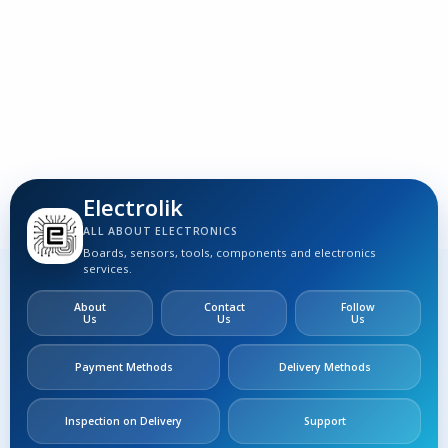
3
S
Electrolik
ALL ABOUT ELECTRONICS
Boards, sensors, tools, components and electronics
services.
About
Contact
Follow
Us
Us
Us
Payment Methods
Delivery Methods
Inspection on Delivery
Support