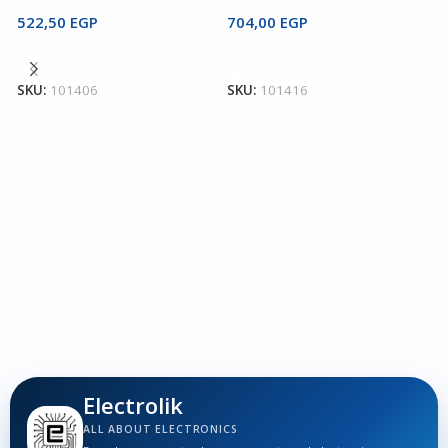
S
522,50
EGP
704,00
EGP
V
Add To Cart
Add To Cart
S
SKU:
101406
SKU:
101416
3
S
Electrolik
ALL ABOUT ELECTRONICS