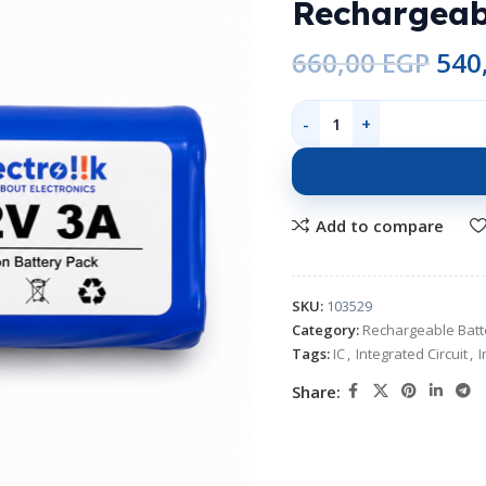
Rechargeabl
660,00
EGP
540
Add to compare
SKU:
103529
Category:
Rechargeable Batt
Tags:
IC
,
Integrated Circuit
,
I
Share: