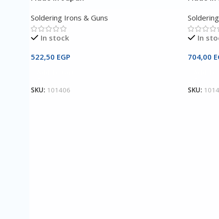
Soldering Irons & Guns
Solderin
In stock
In sto
522,50
EGP
704,00
E
Add To Cart
Add To 
SKU:
101406
SKU:
101