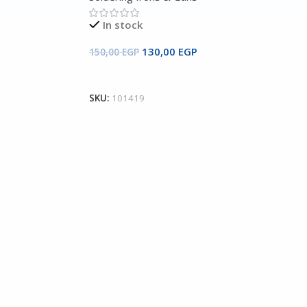
In stock
130,00
EGP
150,00
EGP
Add To Cart
SKU:
101419