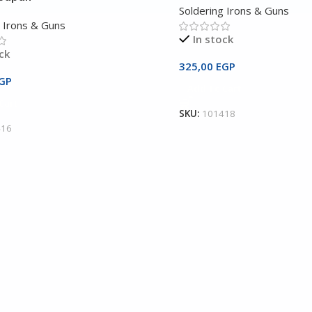
Soldering Irons & Guns
g Irons & Guns
In stock
ck
325,00
EGP
GP
Add To Cart
Cart
SKU:
101418
416