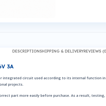
DESCRIPTION
SHIPPING & DELIVERY
REVIEWS (0
6V 3A
 integrated circuit used according to its internal function in 
onal projects.
rrect part more easily before purchase. As a result, testin